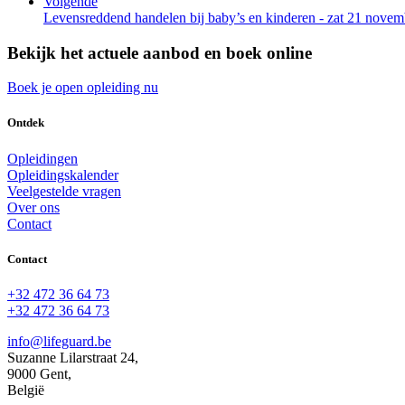
Volgende
Levensreddend handelen bij baby’s en kinderen - zat 21 novem
Bekijk het actuele aanbod en boek online
Boek je open opleiding nu
Ontdek
Opleidingen
Opleidingskalender
Veelgestelde vragen
Over ons
Contact
Contact
+32 472 36 64 73
+32 472 36 64 73
info@lifeguard.be
Suzanne Lilarstraat 24,
9000 Gent,
België